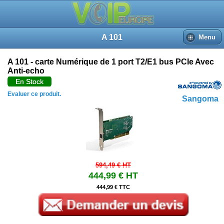
Revues du produit
Accueil
Recherche
A 101
Menu
Panier
Connexion
A 101 - carte Numérique de 1 port T2/E1 bus PCIe Avec
Anti-echo
En Stock
Evaluer ce produit.
Sangoma
594,49 €
HT
444,99 €
HT
444,99 € TTC