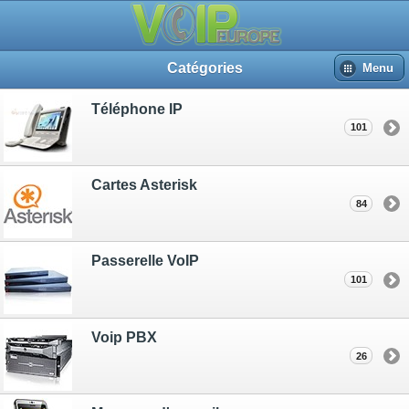
Catégories
Menu
Téléphone IP
101
Cartes Asterisk
84
Passerelle VoIP
101
Voip PBX
26