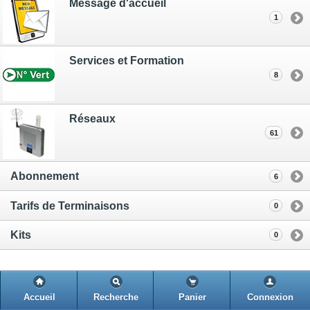
Message d'accueil
1
Services et Formation
8
Réseaux
61
Abonnement
6
Tarifs de Terminaisons
0
Kits
0
Accueil
Recherche
Panier
Connexion