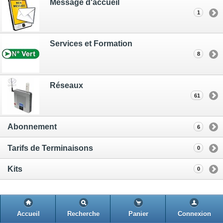
Message d'accueil
1
Services et Formation
8
Réseaux
61
Abonnement
6
Tarifs de Terminaisons
0
Kits
0
Accueil
Recherche
Panier
Connexion