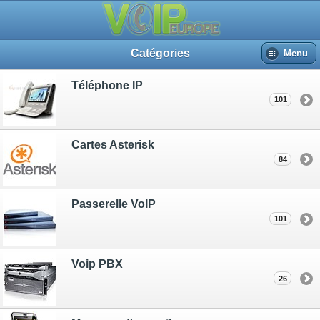
Catégories
Menu
Téléphone IP
101
Cartes Asterisk
84
Passerelle VoIP
101
Voip PBX
26