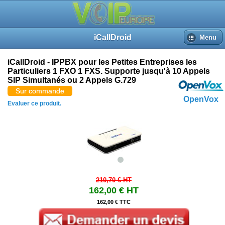
iCallDroid
Menu
iCallDroid - IPPBX pour les Petites Entreprises les
Particuliers 1 FXO 1 FXS. Supporte jusqu'à 10 Appels
SIP Simultanés ou 2 Appels G.729
Sur commande
OpenVox
Evaluer ce produit.
210,70 €
HT
162,00 €
HT
162,00 € TTC