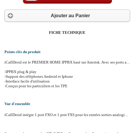
Ajouter au Panier
FICHE TECHNIQUE
Points clés du produit
iCallDroid est le PREMIER HOME IPPBX basé sur Asterisk. Avec ses ports analogiques intégrés, les équipements téléphoniques standard peuvent être connectés au monde moderne des communications unifiés. iCallDroid fournit toutes les caractéristiques fonctionnelles d'un IPPBX open source pour la maison et les petites entreprises.
-IPPBX plug & play
-Support des téléphones Android et Iphone
-Interface facile d'utilisation
-Conçus pour les particuliers et les TPE
Vue d'ensemble
iCallDroid intègre 1 port FXO et 1 port FXS pour les entrées sorties analogiques. Les ports WAN/LAN sont aussi fournit pour offrir une connectivité Internet. Supporte jusqu'à 10 appels SIP simultanés ou 2 conversations G.729. La plupart des usages personnelles ou des TPE sont envisageables.