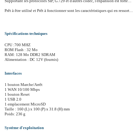
Supportant les protocoles SIP, G.729 et d'autres codec, l'enpansion est fortement amélioré. L'interface Asterisk GUI réduit énormément les difficultés pour entrer dans le monde de la communication VoIP.
Prêt à être utilisé et Prêt à fonctionner sont les caractéristiques qui en ressortent lorsque vous ouvrez le coffret iCallDroid
Spécifications techniques
CPU :700 MHZ
ROM Flash : 32 Mo
RAM: 128 Mo DDR2 SDRAM
Alimentation : DC 12V (fournis)
Interfaces
1 bouton Marche/Arrêt
1 WAN 10/100 Mbps
1 bouton Reset
1 USB 2.0
1 emplacement MicroSD
Taille : 160 (L) x 100 (P) x 31.8 (H) mm
Poids: 236 g
Système d'exploitation