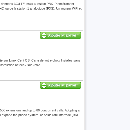
x données 3G/LTE, mais aussi un PBX IP entièrement
X0) ou de la station 1 analogique (FXS). Un routeur WiFi et
Ajouter au panier
plète sur Linux Cent OS. Carte de votre choix Installez sans
nstallation asterisk sur votre
Ajouter au panier
500 extensions and up to 80 concurrent calls. Adopting an
to expand the phone system. or basic rate interface (BRI