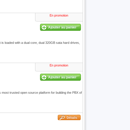
En promotion
Ajouter au panier
s loaded with a dual core, dual 320GB sata hard drives,
En promotion
Ajouter au panier
most trusted open source platform for building the PBX of
Détails