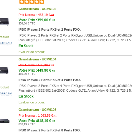
Grandstream -
UCM6102
Prix Normal :
467,19 €
HT
Votre Prix :359,00 €
HT
359,00 € TTC
IPBX IP avec 2 Ports FXS et 2 Ports FXO.
IPBX IP avec 2 Ports FXS et 2 Ports FXO,port USB,Unique ou Dual (UCM6102
roduit
Plus intégré (IEEE 802.3at-2009),Codecs G.711 A-law/U-law, G.722, G.723.1 5
En Stock
Evaluer ce produit.
Grandstream -
UCM6104
Prix Normal :
585,39 €
HT
Votre Prix :449,90 €
HT
449,90 € TTC
IPBX IP avec 2 Ports FXS et 4 Ports FXO.
IPBX IP avec 2 Ports FXS et 4 Ports FXO,port USB,Unique ou Dual (UCM6102
roduit
Plus intégré (IEEE 802.3at-2009),Codecs G.711 A-law/U-law, G.722, G.723.1 5
En Stock
Evaluer ce produit.
Grandstream -
UCM6108
Prix Normal :
1 063,59 €
HT
Votre Prix :818,19 €
HT
818,19 € TTC
IPBX IP avec 2 Ports FXS et 8 Ports FXO.