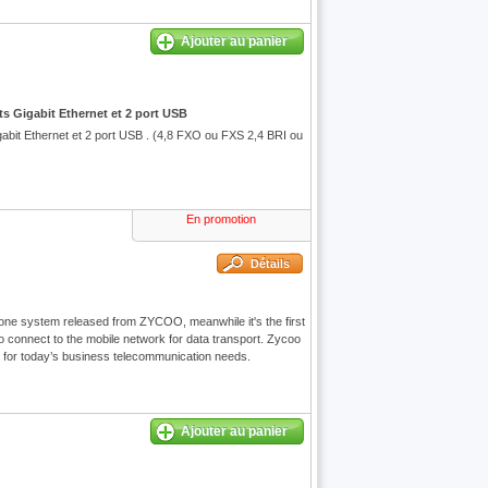
Ajouter au panier
ts Gigabit Ethernet et 2 port USB
abit Ethernet et 2 port USB . (4,8 FXO ou FXS 2,4 BRI ou
En promotion
Détails
ne system released from ZYCOO, meanwhile it's the first
 connect to the mobile network for data transport. Zycoo
for today’s business telecommunication needs.
Ajouter au panier