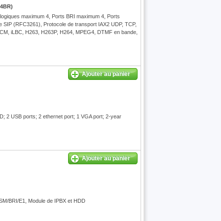
 4BR)
nalogiques maximum 4, Ports BRI maximum 4, Ports
ole SIP (RFC3261), Protocole de transport IAX2 UDP, TCP,
PCM, iLBC, H263, H263P, H264, MPEG4, DTMF en bande,
Ajouter au panier
; 2 USB ports; 2 ethernet port; 1 VGA port; 2-year
Ajouter au panier
GSM/BRI/E1, Module de IPBX et HDD