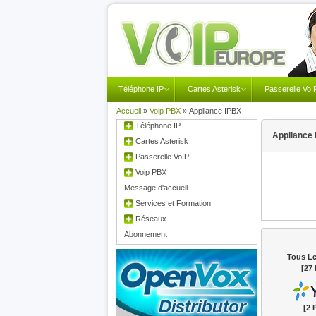
Téléphone IP
Cartes Asterisk
Passerelle VoI
Accueil
»
Voip PBX
»
Appliance IPBX
Téléphone IP
Appliance
Cartes Asterisk
Passerelle VoIP
Voip PBX
Message d'accueil
Services et Formation
Réseaux
Abonnement
Tous Le
[27 
[2 