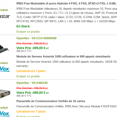
IPBX Free Modulable (4 ports Hybride 4 FXO, 4 FXS, 2FXO+2 FXS, 1 GSM,
IPBX Free Modulable Utilisateurs 20, Appels simultanés maximum 10, Ports a
roduit
cellulaires maximum 1 Ports, E1 / T1 / J1 0 Lignes de réseau, VoIP 20, Protoc
TLS, Codec SRTP G711 (alaw / ulaw), G722, G726, G729A, GSM, Speex, AD
RFC4733, RFC2833, SIP INFO, LAN 1 × 10, WAN 100 Mbps 1 × 10/100 Mbps
En Stock
Evaluer ce produit.
OpenVox -
VS-CCU-N2930AM
Prix Normal :
799,00 €
HT
Votre Prix :499,00 €
HT
499,00 € TTC
Module de Serveur Asterisk 1000 utilisateur et 600 appels simultanés
Module de Serveur Asterisk 1000 utilisateur et 600 appels simultanés, 16GB SSD
roduit
warranty;
Livraison en 7 jours
Evaluer ce produit.
OpenVox -
VS-GW2120
Prix Normal :
799,00 €
HT
Votre Prix :499,00 €
HT
499,00 € TTC
Passerelle de Communication Unifiée de 15 cartes
Passerelle de Communication Unifiée, IPBX Avec Slot pour Module FXO/FXS/
roduit
Livraison en 7 jours
Evaluer ce produit.