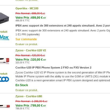
OpenVox -
MC100
Prix Normal :
699,00 €
HT
Votre Prix :499,00 €
HT
499,00 € TTC
IPBX avec support de 300 extensions et 240 appels simultané. Avec 2 por
IPBX avec support de 300 extensions et 240 appels simultané. Avec 2 ports Gig
roduit
1 E1 PRI (optionelle)
Sur commande
Evaluer ce produit.
Zycoo -
CooVox-U20 V2
Prix Normal :
420,00 €
HT
Votre Prix :320,00 €
HT
320,00 € TTC
CooVox-U20 IP PBX Phone System 2 FXO ou FXS Version 2
Zycoo CooVox-U20 V2 IP Phone system is the second generation of Mini IP Pho
roduit
Mobile IP Phone system with the ability to use the GSM or UMTS (3G) module to
CooVox-U20 is a next-generation smart IP PBX system designed and optimized 
En Stock
Evaluer ce produit.
Zycoo -
CooVox-U80
Prix Normal :
1 299,00 €
HT
Votre Prix :799,00 €
HT
799,00 € TTC