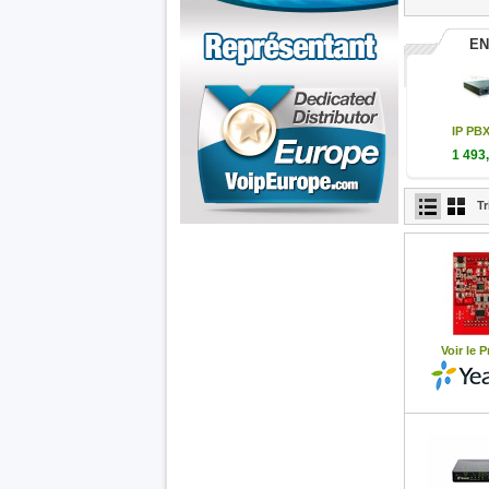
EN
IP PBX
1 493
1 493,9
Tr
Les
telephones
chez
Fanvil
Voip France
Voir le P