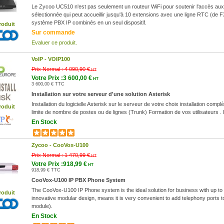
Le Zycoo UC510 n'est pas seulement un routeur WiFi pour soutenir l'accès au
sélectionnée qui peut accueillir jusqu'à 10 extensions avec une ligne RTC (de F
système PBX IP combinés en un seul dispositif.
roduit
Sur commande
Evaluer ce produit.
VoIP -
VOIP100
Prix Normal :
4 090,90 €
HT
Votre Prix :3 600,00 €
HT
3 600,00 € TTC
Installation sur votre serveur d'une solution Asterisk
Installation du logicielle Asterisk sur le serveur de votre choix installation com
roduit
limite de nombre de postes ou de lignes (Trunk) Formation de vos utilisateurs . I
En Stock
Zycoo -
CooVox-U100
Prix Normal :
1 470,99 €
HT
Votre Prix :918,99 €
HT
918,99 € TTC
CooVox-U100 IP PBX Phone System
The CooVox-U100 IP Phone system is the ideal solution for business with up to 
roduit
innovative modular design, means it is very convenient to add telephony ports 
module).
En Stock