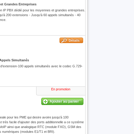
et Grandes Entreprises
on IP PBX dédié pour les moyennes et grandes entreprises.
squ'à 200 extensions - Jusqu'à 60 appels simultanés - 40
ence.
Détails
 Appels Simultanés
d'extension-100 appels simultanés avec le codec G.729-
En promotion
Ajouter au panier
ale pour les PME qui desire avoire jusqu'à 100
t très facile d'ajouter des ports additionnelle a ce système
ie VoIP ainsi que analogique RTC (module FXO), GSM des
es numériques (modules E1/T1 et BRI).