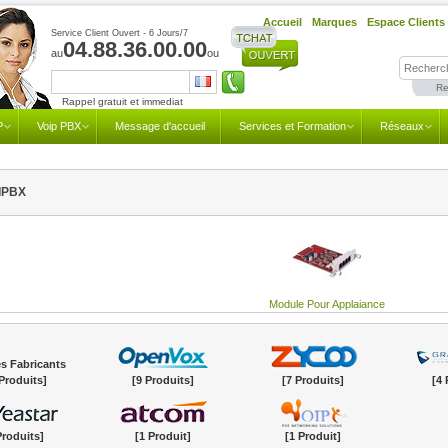
Accueil
Marques
Espace Clients
Service Client Ouvert - 6 Jours/7
04.88.36.00.00
au
ou
Re
Rappel gratuit et immediat
P
Voip PBX
Message d'accueil
Services et Formation
Réseaux
 IPBX
Module Pour Applaiance
s Fabricants
Produits]
[9 Produits]
[7 Produits]
[4 
Produits]
[1 Produit]
[1 Produit]