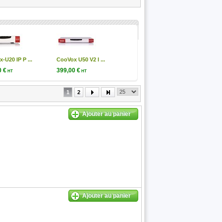
-U20 IP P ...
CooVox U50 V2 I ...
0 €
399,00 €
HT
HT
€ TTC
399,00 € TTC
1
2
Ajouter au panier
Ajouter au panier