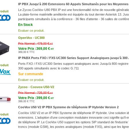
IP PBX Jusqu'à 200 Extensions 60 Appels Simultanés pour les Moyennes 
Le Zycoo CooVox-U80 PBX IP est une fonctionnalité riche de nouvelle générati
roduit
La plate-forme matérielle améliorée est équipée du tout dernier Asterisk 13. Ju
participants simultanés à la conférence - 36 files d'attente - 36 salles de confér
En Stock
Evaluer ce produit.
OpenVox -
UC300
Prix Normal :
479,00 €
HT
Votre Prix :369,00 €
HT
369,00 € TTC
IP PABX Ports FXO / FXS UC300 Series Support Analogiques jusqu'à 300
Ports FXO / FXS UC300 Series support analogiques avec Jusqu'à 800 registre 
roduit
300 appels simultanés avec le codec G.711
Sur commande
Evaluer ce produit.
Zycoo -
Coovox-U50-V2
Prix Normal :
725,00 €
HT
Votre Prix :399,00 €
HT
399,00 € TTC
CooVox U50 V2 IP PBX Systeme de téléphonie IP Hybride Version 2
CooVox U50 V2 et un IP PBX Systeme de téléphonie IP Hybride. Une solution ide
roduit
extensions. L'adoption d'une conception modulaire innovante ceci signifie qu'il es
de téléphone IP. Le CooVox-U50 support les options SIP standard de l'industr
troncs (module GSM), les postes analogiques (module FXS), ainsi que les lign