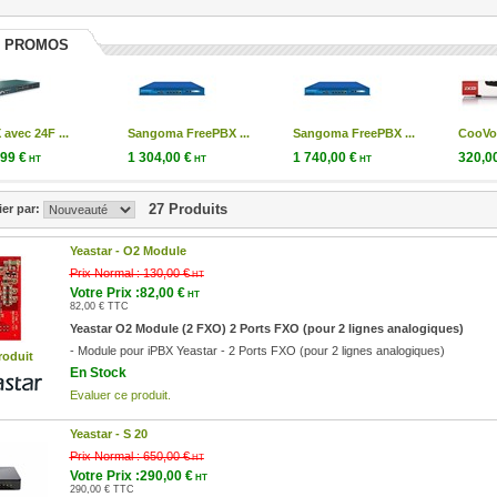
 PROMOS
 avec 24F ...
Sangoma FreePBX ...
Sangoma FreePBX ...
CooVox
,99 €
1 304,00 €
1 740,00 €
320,0
HT
HT
HT
9 € TTC
1 304,00 € TTC
1 740,00 € TTC
320,00 
27 Produits
ier par:
Yeastar -
O2 Module
Prix Normal :
130,00 €
HT
Votre Prix :82,00 €
HT
82,00 € TTC
Yeastar O2 Module (2 FXO) 2 Ports FXO (pour 2 lignes analogiques)
- Module pour iPBX Yeastar - 2 Ports FXO (pour 2 lignes analogiques)
roduit
En Stock
Evaluer ce produit.
Yeastar -
S 20
Prix Normal :
650,00 €
HT
Votre Prix :290,00 €
HT
290,00 € TTC