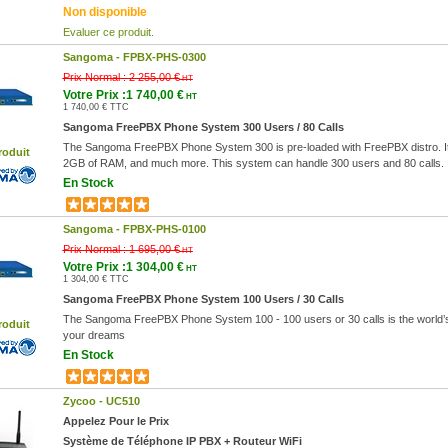
Non disponible
Evaluer ce produit.
Sangoma -
FPBX-PHS-0300
Prix Normal :
2 255,00 €
HT
Votre Prix :1 740,00 €
HT
1 740,00 € TTC
Sangoma FreePBX Phone System 300 Users / 80 Calls
The Sangoma FreePBX Phone System 300 is pre-loaded with FreePBX distro. It i
roduit
2GB of RAM, and much more. This system can handle 300 users and 80 calls.
En Stock
Sangoma -
FPBX-PHS-0100
Prix Normal :
1 695,00 €
HT
Votre Prix :1 304,00 €
HT
1 304,00 € TTC
Sangoma FreePBX Phone System 100 Users / 30 Calls
The Sangoma FreePBX Phone System 100 - 100 users or 30 calls is the world’s 
roduit
your dreams
En Stock
Zycoo -
UC510
Appelez Pour le Prix
Système de Téléphone IP PBX + Routeur WiFi